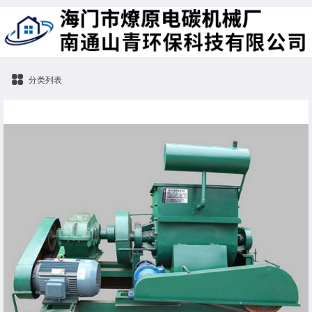
分类列表
油加温双轴捏合机